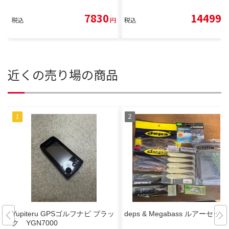
7830
14499
税込
円
税込
円
近くの売り場の商品
Yupiteru GPSゴルフナビ ブラッ
deps & Megabass ルアーセット
ク YGN7000