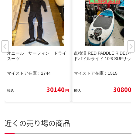
オニール サーフィン ドライ
点検済 RED PADDLE RIDEレッ
スーツ
ドパドルライド 10’6 SUPサップ
マイストア在庫：
2744
マイストア在庫：
1515
30140
30800
税込
円
税込
円
近くの売り場の商品