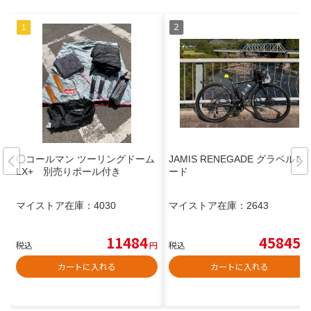
〇コールマン ツーリングドーム
JAMIS RENEGADE グラベルロ
LX+ 別売りポール付き
ード
マイストア在庫：
4030
マイストア在庫：
2643
11484
45845
税込
円
税込
円
カートに入れる
カートに入れる