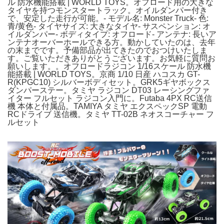
ル 防水機能搭載 | WORLD TOYS。オフロード用の大きな
タイヤを持つモンスタートラック。オイルダンパー付き
で、安定した走行が可能。- モデル名: Monster Truck- 色:
青/黄色- タイヤサイズ: 大きなタイヤ- サスペンション: オ
イルダンパー- ボディタイプ: オフロード- アンテナ: 長いア
ンテナオーバーホールできる方。動かしていたのは、去年
の末までです。予備部品が出てきたのでおつけいたしま
す。ご覧いただきありがとうございます。お気軽に質問お
願いします。。オフロードラジコン 1/16スケール 防水機
能搭載 | WORLD TOYS。京商 1/10 日産 ハコスカ GT-
R(KPGC10) シルバーボディセット。GRK5ギヤボックス
ダンパーステー。タミヤ ラジコン DT03 レーシングファ
イター フルセット ラジコン入門に。Futaba 4PX RC送信
機 本体と付属品。TAMIYA タミヤ エクスペックSP 電動
RCドライブ 送信機。タミヤ TT-02B ネオスコーチャー フ
ルセット