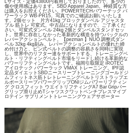
Lサイズ・定価43800円着用しておりましたので、多少の
傷や使用感はあります。SBD Apparel Japan。神経質な方
は購入をお控えください。POWERTECHパワーテック パ
ワーラック WB-PR15。写真でのご確認お願いいたしま
す。2個セット 片方41kg ブロックダンベル アジャスタ
ブル 筋トレ 可変式。中古品になりますので、ご了承くだ
さい。可変式ダンベル 24kg 2個とダンベルスタンドセッ
ト。世界に存在しなかった革新的な構造を持つバックルの
レバーアクションベルト。【pezman 】NUÖ 調整式ダン
ベル 32kg 4kg刻み。レバーアクションベルトの優れた締
め付け力と、ピン式ベルトの調整の容易さを同時に実現
し、世界中のリフター達をサポートする、トレーニングベ
ルト・リフティングベルト市場をリードし続ける革新的な
パワーリフティングベルトです。福岡引取限定 iROTEC
アイロテック パワーラック VMAX トレーニング。IPF認
定品ダイエットSBDニースリーブトレーニングゴールドジ
ムフィットネス筋トレトレーニングベルトリストラップエ
ルボースリーブパワーグリップONIジムパワーリフティン
グ クロスフィット ウエイトリフティングA7 Bar Gripバー
グリップ滑り止めTシャツスクワットベンチプレスマイプ
ロテイン サプリメントトレーニングウェアサポーター