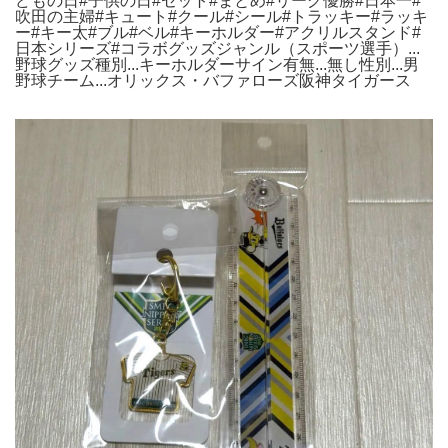
どもの日#子供の日#セット#まとめ#リーグ優勝#日本一#
吹田の主婦#キュート#クール#シール#トラッキー#ラッキ
ー#キー太#ブル#ベル#キーホルダー#アクリルスタンド#
日本シリーズ#コラボグッズジャンル（スポーツ選手）...
野球グッズ種別...キーホルダーサイン有無...無し性別...男
野球チーム...オリックス・バファローズ阪神タイガース