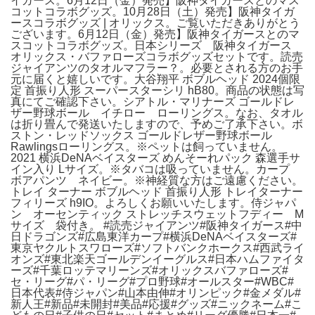
イガース。6月12日（金）発売】阪神タイガースとのマス
コットコラボグッズ。10月28日（土）発売】阪神タイガ
ースコラボグッズ | オリックス。ご覧いただきありがとう
ございます。6月12日（金）発売】阪神タイガースとのマ
スコットコラボグッズ。日本シリーズ 阪神タイガース
オリックス・バファローズコラボグッズセットです。読売
ジャイアンツのタオルマフラー？。必要とされる方のお手
元に届くと嬉しいです。大谷翔平 ボブルヘッド 2024個限
定 首振り人形 スーパースターシリ hB80。商品の状態は写
真にてご確認下さい。シアトル・マリナーズ ゴールドレ
ザー野球ボール イチロー ローリングス。なお、タオル
は折り畳んで発送いたしますので、予めご了承下さい。ボ
ストン・レッドソックス ゴールドレザー野球ボール
Rawlingsローリングス。※ペットは飼っていません。
2021 横浜DeNAベイスターズ めんそーれパック 森選手サ
イン入り Lサイズ。※タバコは吸っていません。カープ
ボアパンツ ネイビー。※神経質な方はご遠慮ください。
トレイ ターナー ボブルヘッド 首振り人形 トレイターナー
フィリーズ h9IO。よろしくお願いいたします。侍ジャパ
ン オーセンティック ストレッチスウェットフディー M
サイズ 袋付き。 #読売ジャイアンツ#阪神タイガース#中
日ドラゴンズ#広島東洋カープ#横浜DeNAベイスターズ#
東京ヤクルトスワローズ#ソフトバンクホークス#西武ライ
オンズ#東北楽天ゴールデンイーグルス#日本ハムファイタ
ーズ#千葉ロッテマリーンズ#オリックスバファローズ#
セ・リーグ#パ・リーグ#プロ野球#オールスター#WBC#
日本代表#侍ジャパン#山本由伸#オリンピック#金メダル#
新人王#新品#未開封#美品#応援#グッズ#ニックネーム#こ