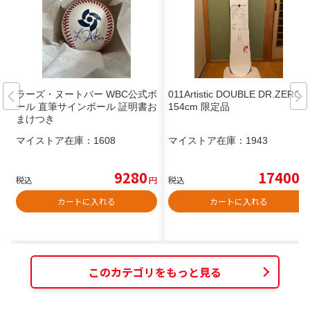
ラーズ・ヌートバー WBC公式ボ
011Artistic DOUBLE DR.ZERO
ール 直筆サインボール 証明書お
154cm 限定品
まけつき
マイストア在庫：
1608
マイストア在庫：
1943
9280
17400
税込
円
税込
円
カートに入れる
カートに入れる
このカテゴリをもっと見る