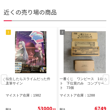
近くの売り場の商品
転生したらスライムだった件
一番くじ ワンピース 1ロッ
直筆サイン
ト 下位賞のみ コンプリー
ト 73個
マイストア在庫：
1982
マイストア在庫：
1288
53000
6749
税込
円
税込
円