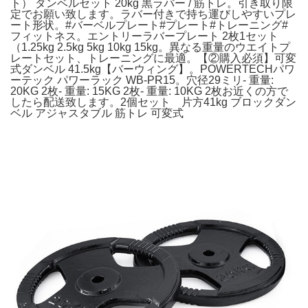
ト） ダンベルセット 20kg 黒ラバー / 筋トレ。引き取り限
定でお願い致します。ラバー付きで持ち運びしやすいプレ
ート形状。#バーベルプレート#プレート#トレーニング#
フィットネス。エントリーラバープレート 2枚1セット
（1.25kg 2.5kg 5kg 10kg 15kg。異なる重量のウエイトプ
レートセット、トレーニングに最適。【②購入必須】可変
式ダンベル 41.5kg【バーウィング】。POWERTECHパワ
ーテック パワーラック WB-PR15。穴径29ミリ- 重量:
20KG 2枚- 重量: 15KG 2枚- 重量: 10KG 2枚お近くの方で
したら配送致します。2個セット 片方41kg ブロックダン
ベル アジャスタブル 筋トレ 可変式