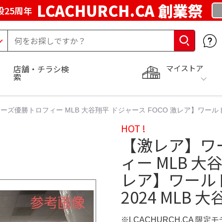
LCACHURCH.CA 創業祭
25周年
マイストア
店舗・チラシ検
索
ズ優勝トロフィー MLB 大谷翔平 ドジャース FOCO 激レア】ワールド
HOT !
【激レア】ワ
ィー MLB 大
レア】ワール
2024 MLB 
※LCACHURCH.CA 限定