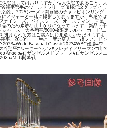
に保管はしてはおりますが、個人保管であること。大
大谷翔平選手のワールドシリーズ優勝記念グッズとし
は勿論、2025シーズン開幕後のチャンピオンリング
うにメジャーと一緒に撮影しておりますが、私感では
 ファイターズ。ベイスターズ オースティン 直筆
製品のため素敵な仕上がりになっています。新品・手
ャース。大谷翔平/5000枚限定シルバーカード/エ
気を掛けられる方はご購入はお見送りいただけますよ
翔平、2018年、一生に一度の新人王、超レア。ドジ
d Baseball Classic2023#WBC優勝#ワ
レモニー#大谷翔平#ムーキーベッツ#フレディフリーマン#山本
os Angeles Angels#ロサンゼルスドジャース#ロサンゼルスエ
2025#MLB開幕戦