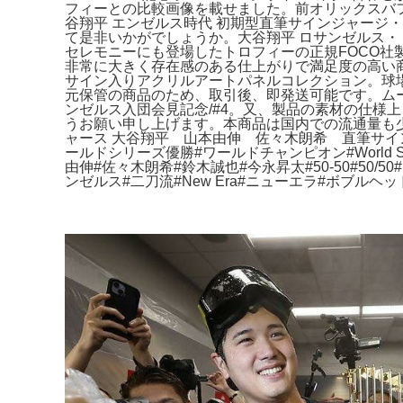
フィーとの比較画像を載せました。前オリックスバ
谷翔平 エンゼルス時代 初期型直筆サインジャージ
て是非いかがでしょうか。大谷翔平 ロサンゼルス・ド
セレモニーにも登場したトロフィーの正規FOCO
非常に大きく存在感のある仕上がりで満足度の高い商
サイン入りアクリルアートパネルコレクション。球
元保管の商品のため、取引後、即発送可能です。ムー
ンゼルス入団会見記念/#4。又、製品の素材の仕様
うお願い申し上げます。本商品は国内での流通量も少
ャース 大谷翔平 山本由伸 佐々木朗希 直筆サインボール M
ールドシリーズ優勝#ワールドチャンピオン#World Se
由伸#佐々木朗希#鈴木誠也#今永昇太#50-50#50/50#MLB#M
ンゼルス#二刀流#New Era#ニューエラ#ボブルヘッド#フ