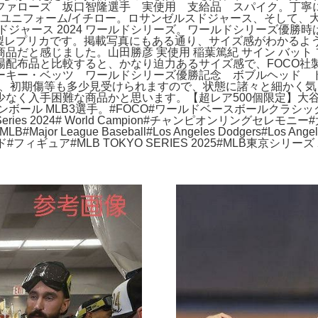
ファローズ 坂口智隆選手 実使用 支給品 スパイク。丁寧
・ユニフォーム/イチロー。ロサンゼルスドジャース、そして、
ジャース 2024 ワールドシリーズ。ワールドシリーズ優勝時
社製レプリカです。掲載写真にもある通り、サイズ感がわかるよ
品だと感じました。山田勝彦 実使用 稲葉篤紀 サイン バット
場配布品と比較すると、かなり迫力あるサイズ感で、FOCO社
キー・ベッツ ワールドシリーズ優勝記念 ボブルヘッド ドジ
上、初期傷等も多少見受けられますので、状態に諸々と細かく
なく入手困難な商品かと思います。【超レア500個限定】大谷
LB3選手。#FOCO#ワールドベースボールクラシック2023#Worl
ries 2024# World Campion#チャンピオンリングセ
ajor League Baseball#Los Angeles Dodgers#L
ィギュア#MLB TOKYO SERIES 2025#MLB東京シリーズ 