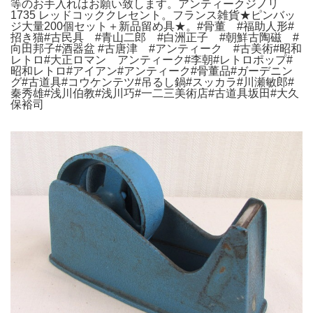
等のお手入れはお願い致します。アンティークジノリ
1735 レッドコッククレセント。フランス雑貨★ピンバッ
ジ大量200個セット＋新品留め具★。#骨董 #福助人形#
招き猫#古民具 #青山二郎 #白洲正子 #朝鮮古陶磁 #
向田邦子#酒器盆 #古唐津 #アンティーク #古美術#昭和
レトロ#大正ロマン アンティーク#李朝#レトロポップ#
昭和レトロ#アイアン#アンティーク#骨董品#ガーデニン
グ#古道具#コウケンテツ#吊るし鍋#スッカラ#川瀬敏郎#
秦秀雄#浅川伯教#浅川巧#一二三美術店#古道具坂田#大久
保裕司