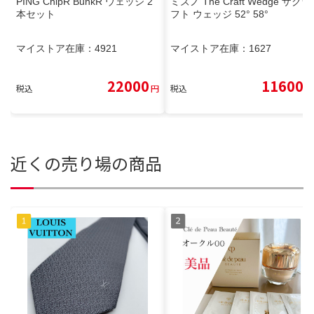
PING ChipR BunkR ウェッジ 2
ミズノ The Craft Wedge ザクラ
本セット
フト ウェッジ 52° 58°
マイストア在庫：
4921
マイストア在庫：
1627
22000
11600
税込
円
税込
円
近くの売り場の商品