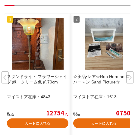
スタンドライト フラワーシェイ
☆美品•レア☆Ron Herman ロン
プ 緑・クリーム色 約70cm
ハーマン Sand Picture☆
マイストア在庫：
4843
マイストア在庫：
1613
12754
6750
税込
円
税込
円
カートに入れる
カートに入れる