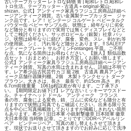
古いテープカッター レトロな鋳物 青 | 昭和レトロ,昭和レ
トロ生活。テープカッター - 古道具＋original‐紫山‐
shizan。公式】アンティーク家具ラフジュ工房商品詳細ペ
ージアンティーク雑貨。古い金属製テープカッター ジャ
ンク品です。レア！ ビンテージ コルゲート ベビータルク
パウダー缶 ベビー サンプル缶。状態は，経年なりに劣化
など随分と有りますので実用では無くディスプレイなどと
してご検討ください。サッポロビール（銀製）社章 バッ
ジ。状態は経年なりに錆び、腐食、変色、スレ、剥がれ等
の使用疵、シミ、汚れ等など随分とあります。‼️ SALE‼️ア
ンティークプレート サルグミンFontanges 平皿。ご不明
な点、気になる箇所はお尋ねください。【旅人】類似品数
点セット（おまとめ）。お好き方宜しくお願い致します。
公式】アンティーク家具ラフジュ工房商品詳細ページアン
ティーク雑貨。写真の水筒は含まれません。詳細は不明で
す。レア希少品古民芸竹カゴ 籠 2枚 古道具 農具アンテ
ィーク店舗什器陳列棚。2個 木製トランクセット ダーク
ブラウン。大きさは、長さ 最長で、約15cm 高さ 約
6.7cm前後重量 1061g程誤差が有ります。ご了承下さ
い。【期間限定お値下げ】レアな古いミッキーマウスドー
ル。チャイナヘッド ドール アンティーク フランス
蚤の市。腐食による変色，錆、ゴムに劣化なども随分と有
りますので状態は写真でもご確認ください。出来る限り欠
点を中心に写真掲載致しておりますが掲載しきれない箇所
もあります。希少！旧日本軍 小銃射撃徽章 日本陸軍 徽章
大日本帝国 当時物 記章。ことりです♡DDRベアベルリン
ベア ビンテージベア。写真の差し替えもさせて頂きま
す。現状でお送りさせて頂きますのでお好みに応じて洗浄