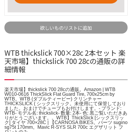
欲しいものリストに追加
WTB thickslick 700×28c 2本セット 楽
天市場】thickslick 700 28cの通販の詳
細情報
楽天市場】thickslick 700 28cの通販。Amazon | WTB
W010-0616 ThickSlick Flat Guard Tire, 700x25cm by
WTB。WTB (ダブルティービー) クリンチャー
THICKSLICK ( シックスリック。未使用にて保管しており
ました。おまけでチューブもお付けします。- ブランド:
WTB- モデル名: thickslick- 数量: 2本- 色: 黒ご覧いただきあ
りがとうございます。。WTB】ThickSlick [シックスリッ
ク] タイヤ 700×28C | 【CARNOSA BIKES。パーツ sugino
sg75t 170mm。Mavic R-SYS SLR 700c エグザリット フ
ロントのみ