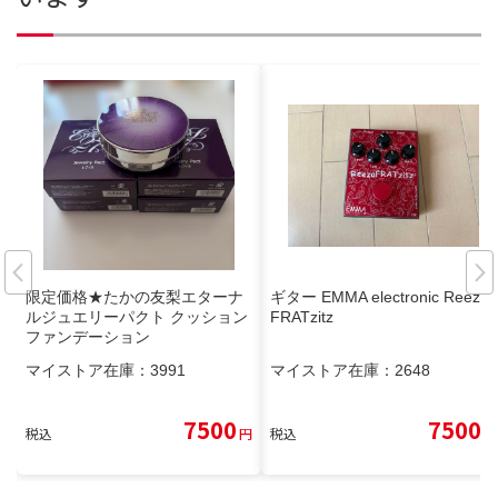
限定価格★たかの友梨エターナ
ギター EMMA electronic Reeza
ルジュエリーパクト クッション
FRATzitz
ファンデーション
マイストア在庫：
3991
マイストア在庫：
2648
7500
7500
税込
円
税込
円