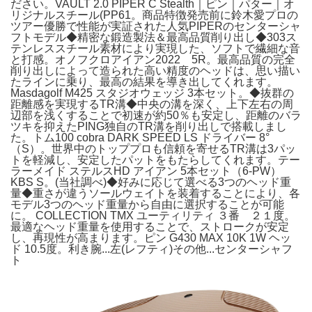
ださい。VAULT 2.0 PIPER C Stealth｜ピン｜パター｜オ
リジナルスチール(PP61。商品特徴発売前に鈴木愛プロの
ツアー優勝で性能が実証された人気PIPERのセンターシャ
フトモデル◆精密な鍛造製法＆最高品質削り出し◆303ス
テンレススチール素材により実現した、ソフトで繊細な音
と打感。オノフクロアイアン2022 5R。最高品質の完全
削り出しによって造られた高い精度のヘッドは、思い描い
たラインに乗り、最高の結果を導き出してくれます。
Masdagolf M425 スタジオウェッジ 3本セット。◆抜群の
距離感を実現するTR溝◆中央の溝を深く、上下左右の周
辺部を浅くすることで初速が約50％も安定し、距離のバラ
ツキを抑えたPING独自のTR溝を削り出しで搭載しまし
た。トム100 cobra DARK SPEED LS ドライバー 8°
（S）。世界中のトッププロも信頼を寄せるTR溝は3パッ
トを軽減し、安定したパットをもたらしてくれます。テー
ラーメイド ステルスHD アイアン 5本セット（6-PW）
KBS S。(当社調べ)◆好みに応じて選べる3つのヘッド重
量◆重さが違うソールウェイトを装着することにより、各
モデル3つのヘッド重量から自由に選択することが可能
に。 COLLECTION TMX ユーティリティ ３番 ２１度。
最適なヘッド重量を使用することで、ストロークが安定
し、再現性が高まります。ピン G430 MAX 10K 1W ヘッ
ド 10.5度。利き腕...左(レフティ)その他...センターシャフ
ト