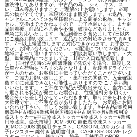
無洗浄してありますが、中古品の為、 シミ、キズ、ス
レ、凹み等ありますこと ご理解の上お願いします。※写
真の物が全てです。※現状のまま販売します。≪返品、キ
ャンセルについて≫お客様都合による商品の返品、キャン
セル、交換はできかねますので、ご了承願います。また商
品到着後、商品に不具合や不備、破損などありましたら、
早急に対応いたします。商品到着日を含めまして7日以内
にご連絡お願い致します。返品などの対応をさせて頂きま
す。7日以上経過致しますと対応できかねます。お手数で
すが、お問い合わせください。 ≪配送について≫送料は
地域によって違いますので、ご相談お願い致します。・大
型、重量商品につきましては、1階の入口迄配送致しま
す。 (自社配送時のみ)西濃運輸で発送する場合、車渡し又
は車から荷物を下ろすのみとなります。配達時ドライバー
が一人のため、お客様に手伝っていただくことがございま
す。ご協力お願い致します。・集荷便の関係で、入金確認
後すぐに発送できない可能性もありますので ご了承お願
いいたします。・ご不在で商品が受取出来なく、当方に送
り返される状況が発生した場合は、 往復送料分を頂くか
返金分から差し引かせていただきます。取りに来られる方
大歓迎です。ご不明な点がありましたたら、お気軽にお問
い合わせ下さい。宜しくお願い致します。#中古品#業務用
機器#中古機器#業務用厨房機器#中古厨房器具#業務用冷
蔵ストッカー#中古冷蔵ストッカー#冷蔵ストッカー#業務
用冷蔵庫。楽天市場】JCM -60℃ 超低温冷凍ストッカー
JCMCC-100S 業務用 チェスト。CASIO NL-200 カシオ 電
子レジスター 鍵付き 説明書付き。CASIO SR-G3-WE レジ
スター ホワイト。都市ガス 餃子。店舗用品 mPOP