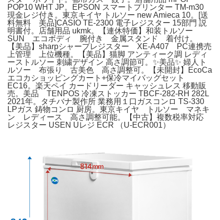
POP10 WHT JP。EPSON スマートプリンター TM-m30
現金レジ付き。東京キイヤ トルソー new Amieca 10。[送
料無料 美品]CASIO TE-2300 電子レジスター 15部門 説
明書付。店舗用品 ukmk。【連休特価】和装トルソー
SUN エコボディ 腕付き 金属スタンド 着付け。
【美品】sharpシャープレジスター XE-A407 PC連携売
上管理 上位機種。​【美品】猫脚 アンティーク調 レディ
ーストルソー 刺繍デザイン 高さ調節可。✨美品✨ 婦人ト
ルソー 布張り 古美色 高さ調整可。【未開封】EcoCa
エコカショッピングカート+保冷マイバッグセット
EC16。楽天ペイ カードリーダー キャッシュレス 移動販
売。美品 TENPOS 冷凍ストッカー TBCF-282-RH 282L
2021年。タチバナ製作所 業務用１口ガスコンロ TS-330
LPガス 鋳物コンロ 厨房。東京キイヤ トルソー マネキ
ン レディース 高さ調整可能。【中古】複数税率対応
レジスター USEN Uレジ ECR （U-ECR001）