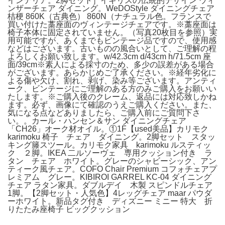
インテリア。2脚セット］イギリスの伝統的デザイン ウィ
ンザーチェア ダイニング。WeDOStyle ダイニングチェア
桔梗 860K（古典色） 860N（ナチュラル色。フランスで
買い付けた藁座面のヴィンテージチェアです。※藁座面は
椅子本体に固定されていません。（写真20枚目を参照）実
用可能ですが、あくまでもビンテージ品ですので、使用感
などはございます。古いものの風合いとして、ご理解の程
よろしくお願い致します。w/42.3cm d/43cm h/71.5cm 座
面/39cm※素人による採寸のため、多少の誤差がある場合
がございます。あらかじめご了承ください。※経年劣化に
よる傷や欠け、割れ、剥げ、染み等ございます。アンティ
ーク、ビンテージにご理解のある方のみご購入をお願いい
たします。※ご購入後のクレーム、返品には対応致しかね
ます。必ず、画像にて確認のうえご購入ください。また、
気になる点などありましたら、ご購入前にご質問下さ
い。。カール・ハンセン＆サン ダイニングチェア
「CH26」オーク材オイル。①1F【used美品】カリモク
karimoku 椅子 チェア ダイニング。2脚セット スタッ
キング籐スツール。カリモク家具 karimoku ルスティッ
ク ２脚。IKEA 二ルソーヴェ 専用クッション付き ラ
タン チェア ホワイト。グレーのシャビーシック、アン
ティーク風チェア。COFO Chair Premium コフォチェアプ
レミアム グレー。KIBIROI GARREL KC-04 ダイニング
チェア ラタン家具。ダブルデイ 木製 スピンドルチェア
1脚。【2脚セット・人気色】4レッグチェア maar パウダ
ーホワイト。新品タグ付き ディズニー ミニー 特大 折
りたたみ座椅子 ビッグクッション