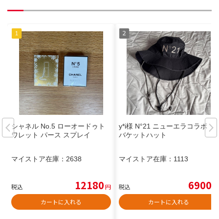
シャネル No.5 ローオードゥト
y*i様 N°21 ニューエラコラボ
ワレット パース スプレイ
バケットハット
マイストア在庫：
2638
マイストア在庫：
1113
12180
6900
税込
円
税込
円
カートに入れる
カートに入れる