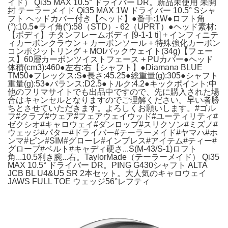
イド） Qi35 MAX 10.5° ドライバー DR。新品未使用 未開
封 テーラーメイド Qi35 MAX 1W ドライバー 10.5° Sシャ
フト ヘッドカバー付き【ヘッド】●番手:1W●ロフト角
(°):10.5●ライ角(°):58（STD）- 62（UPRT）●ヘッド素材:
【ボディ】チタンフレームボディ [9-1-1 ti] + インフィニテ
ィカーボンクラウン + カーボンソール + 特殊強化カーボン
コンポジットリング + MOIバックウェイト(34g)【フェー
ス】60層カーボンツイストフェース + PUカバー●ヘッド
体積(cm3):460●左右:右【シャフト】●Diamana BLUE
TM50●フレックス:S●長さ:45.25●総重量(g):305●シャフト
重量(g):53●バランス:D2.5●トルク:4.2●キックポイント:中
他のフリマサイトでも出品中ですので、先に購入された場
合はキャンセルとなりますのでご理解ください。早い者勝
ちとさせていただきます。よろしくお願いします。#ゴル
フ#クラブ#ウェア#フェアウェイウッド#ユーティリティ#
ゼクシオ#キャロウェイ#ダンロップ#スリクソン#ミズノ#
ウェッジ#パター#ドライバー#テーラーメイド#ヤマハ#ホ
ンマ#ピン#SIM#グローレ#インプレス#アイテム#ティー#
グローブ#ベルト#キャディ硬さ...S(M-43/S-1)ロフト
角...10.5利き腕...右。TaylorMade（テーラーメイド） Qi35
MAX 10.5° ドライバー DR。PING G430シャフト ALTA
JCB BL U4&U5 SR 2本セット。大人気のキャロウェイ
JAWS FULL TOE ウェッジ56°レフティ