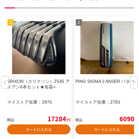
SRIXON（スリクソン）Z545 ア
PING SIGMA 2 ANSER パター
イアン6本セット★名器⭐︎
マイストア在庫：
2970
マイストア在庫：
2783
17284
6090
税込
円
税込
円
カートに入れる
カートに入れる