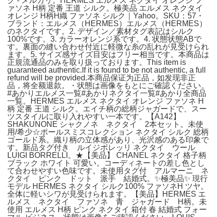
ク - メルカリ。HERMES エルメス ネクタイ オレンジ フ
ァソネ H柄 定番 王道 シルク。極美品 エルメス ネクタイ
オレンジ H柄H織 ファソネ シルク｜Yahoo。SKU：57・
ブランド：エルメス（HERMES）エルメス（HERMES）
のネクタイです。2. デザイン／素材タグ表記はシルク
100%です。3. カラーオレンジ系です。4. 状態状態ABで
す。裏面の縫い合わせ付近に軽微な糸の乱れが見受けられ
ます。5. サイズ感サイズ目安はフリー相当です。本商品は
正規流通品のみを取り扱っております。This item is
guaranteed authentic.If it is found to be not authentic, a full
refund will be provided.本商品保证为正品，如发现非正
品，将全额退款。・状態は画像をもとにご確認ください。
#あかりエルメス一覧#あかりネクタイ一覧#あかり全商品
一覧。HERMES エルメス ネクタイ オレンジ ファソネ H
柄 定番 王道 シルク。エイチ柄の総柄ジャガードで、スー
ツスタイルに取り入れやすい一本です。【A142】
SHAKUNONE シャクノネ ネクタイ 2本セット。未使
用/希少☆ポールスミスコレクション ネクタイ シルク 総柄
ゴールド系。織り柄の立体感があり、光沢感のある印象で
す。新品タグ付き ルイジボレッリ ネクタイ ウール
LUIGI BORRELLI。★【美品】 CHANEL ネクタイ 格子柄
ブラック ホワイト 可愛い。コーディネートの差し色とし
て合わせやすい色味です。未使用タグ付 アルマーニ ネ
クタイ ピンク ドット 派手 結婚式。✨極美品✨ 現行
モデル HERMES ネクタイ シルク100% ファソネH ツヤ。
全体に軽いシワが見受けられます。【美品】HERMES エ
ルメス ネクタイ ファソネ 青 ジャガード H柄。未
使用 エルメス H柄 ピンク ネクタイ 箱付 春 結婚式 フォー