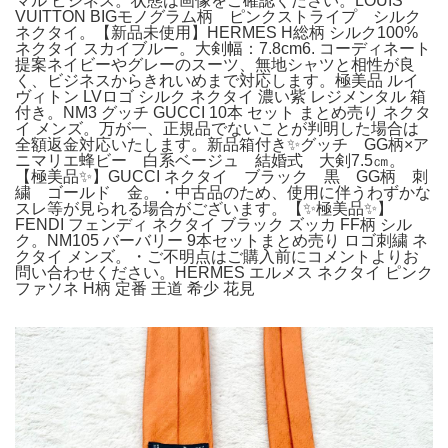
マル ビジネス。状態は画像をご確認ください。LOUIS
VUITTON BIGモノグラム柄 ピンクストライプ シルク
ネクタイ。【新品未使用】HERMES H総柄 シルク100%
ネクタイ スカイブルー。大剣幅：7.8cm6. コーディネート
提案ネイビーやグレーのスーツ、無地シャツと相性が良
く、ビジネスからきれいめまで対応します。極美品 ルイ
ヴィトン LVロゴ シルク ネクタイ 濃い紫 レジメンタル 箱
付き。NM3 グッチ GUCCI 10本 セット まとめ売り ネクタ
イ メンズ。万が一、正規品でないことが判明した場合は
全額返金対応いたします。新品箱付き✨グッチ GG柄×ア
ニマリエ蜂ビー 白系ベージュ 結婚式 大剣7.5㎝。
【極美品✨】GUCCI ネクタイ ブラック 黒 GG柄 刺
繍 ゴールド 金。・中古品のため、使用に伴うわずかな
スレ等が見られる場合がございます。【✨極美品✨】
FENDI フェンディ ネクタイ ブラック ズッカ FF柄 シル
ク。NM105 バーバリー 9本セットまとめ売り ロゴ刺繍 ネ
クタイ メンズ。・ご不明点はご購入前にコメントよりお
問い合わせください。HERMES エルメス ネクタイ ピンク
ファソネ H柄 定番 王道 希少 花見