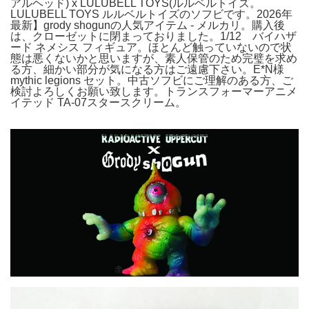
アルヘッド) x LULUBELL TOYS(ルルベルトイズ。
LULUBELL TOYS ルルベルトイズのソフビです。2026年
最新】grody shogunの人気アイテム - メルカリ。購入後
は、クローゼットに閉まっておりました。1/12 バイハザ
ード ネメシス フィギュア。ほとんど触っていないので状
態は悪くないかと思いますが、素人保管のため完璧を求め
る方、細かい部分が気になる方はご遠慮下さい。E*N様
mythic legions セット。中古ソフビにご理解のある方、ご
検討よろしくお願い致します。トランスフォーマーアニメ
イテッド TA-07スタースクリーム。