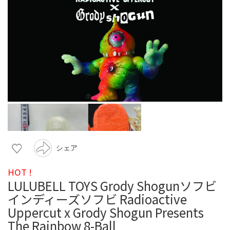
シェア
HOT !
LULUBELL TOYS Grody Shogunソフビ
インディーズソフビ Radioactive
Uppercut x Grody Shogun Presents
The Rainbow 8-Ball