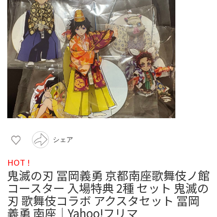
シェア
HOT !
鬼滅の刃 冨岡義勇 京都南座歌舞伎ノ館
コースター 入場特典 2種 セット 鬼滅の
刃 歌舞伎コラボ アクスタセット 冨岡
義勇 南座｜Yahoo!フリマ