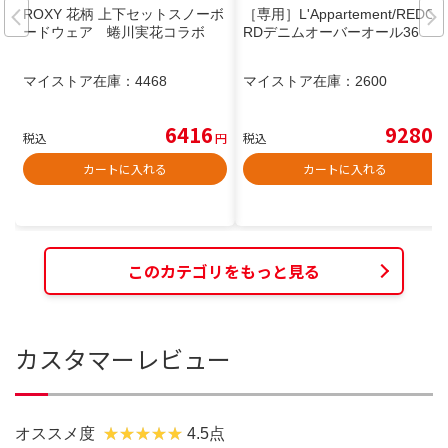
ROXY 花柄 上下セットスノーボ
［専用］L'Appartement/REDCA
ードウェア 蜷川実花コラボ
RDデニムオーバーオール36
マイストア在庫：
4468
マイストア在庫：
2600
6416
9280
税込
円
税込
円
カートに入れる
カートに入れる
このカテゴリをもっと見る
カスタマーレビュー
オススメ度
4.5点