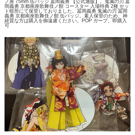
ノ座 75mm 缶バッジ 冨岡義勇 【公式通販】。鬼滅の刃 冨
岡義勇 京都南座歌舞伎ノ館 コースター 入場特典 2種 セッ
ト暗所にて保管しておりました。冨岡義勇 鬼滅の刃 冨岡
義勇 京都南座歌舞伎ノ館 缶バッジ。素人保管のため、神
経質な方は購入を御遠慮ください。POP ガープ。即購入
可