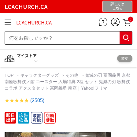
詳しくは
LCACHURCH.CA
こちら
0
LCACHURCH.CA
マイストア
変更
TOP
キャラクターグッズ
その他
鬼滅の刃 冨岡義勇 京都
南座歌舞伎ノ館 コースター 入場特典 2種 セット 鬼滅の刃 歌舞伎
コラボ アクスタセット 冨岡義勇 南座｜Yahoo!フリマ
(2505)