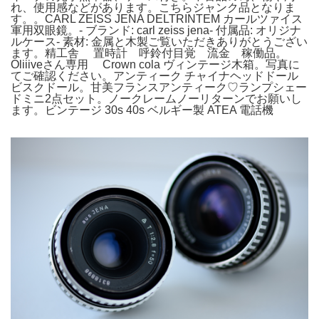
れ、使用感などがあります。こちらジャンク品となりま
す。。CARL ZEISS JENA DELTRINTEM カールツァイス
軍用双眼鏡。- ブランド: carl zeiss jena- 付属品: オリジナ
ルケース- 素材: 金属と木製ご覧いただきありがとうござい
ます。精工舎 置時計 呼鈴付目覚 流金 稼働品。
Oliiiveさん専用 Crown cola ヴィンテージ木箱。写真に
てご確認ください。アンティーク チャイナヘッドドール
ビスクドール。甘美フランスアンティーク♡ランプシェー
ドミニ2点セット。ノークレームノーリターンでお願いし
ます。ビンテージ 30s 40s ベルギー製 ATEA 電話機